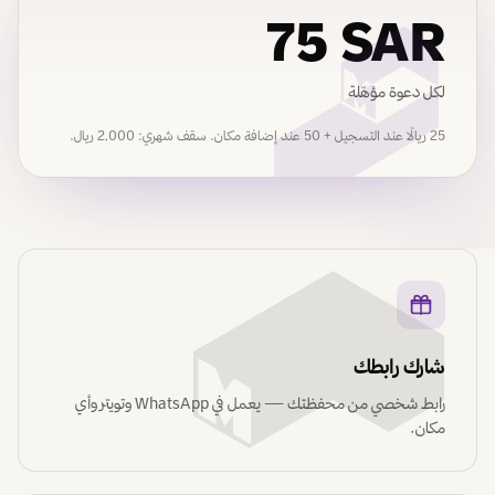
75 SAR
لكل دعوة مؤهّلة
25 ريالًا عند التسجيل + 50 عند إضافة مكان. سقف شهري: 2,000 ريال.
شارك رابطك
رابط شخصي من محفظتك — يعمل في WhatsApp وتويتر وأي
مكان.