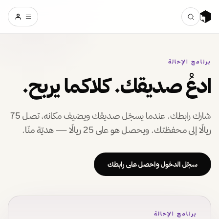
برنامج الإحالة
ادعُ صديقك. كلاكما يربح.
شارك رابطك. عندما يسجّل صديقك ويضيف مكانه، تصل 75
ريالًا إلى محفظتك. ويحصل هو على 25 ريالًا — هديّة منّا.
سجّل الدخول واحصل على رابطك
برنامج الإحالة