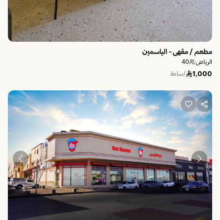
مطعم / مقهى - الياسمين
الرياض
·
40
1,000
/ساعة