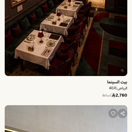
بيت السينما
الرياض
·
40
2,760
/ساعة