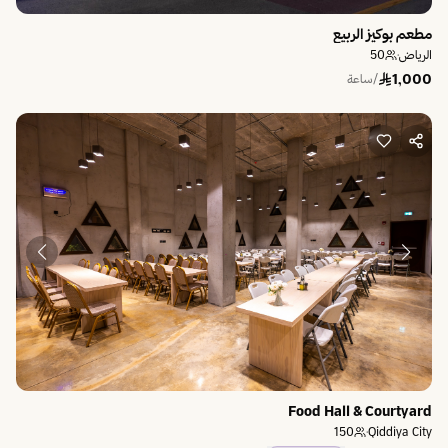
مطعم بوكيز الربيع
الرياض
·
50
1,000
/ساعة
Food Hall & Courtyard
150
·
Qiddiya City