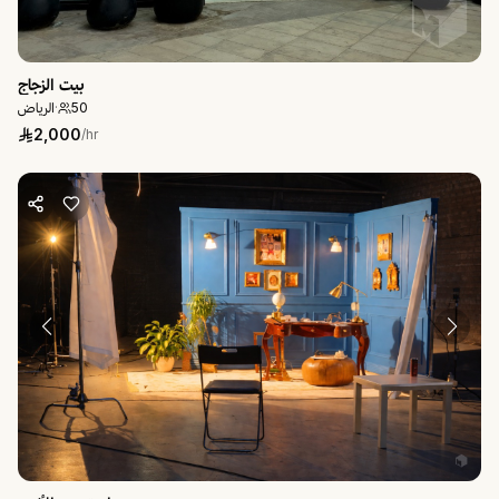
بيت الزجاج
الرياض
·
50
2,000
/hr