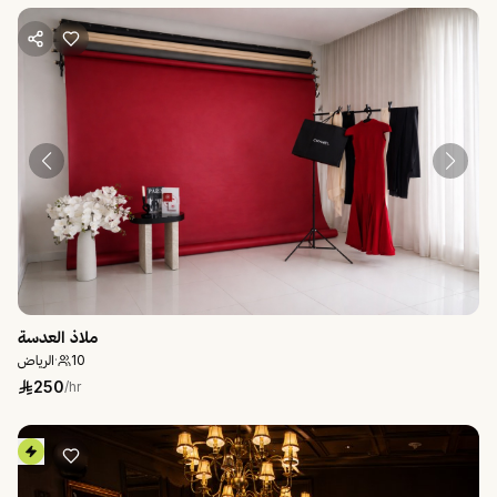
ملاذ العدسة
الرياض
·
10
250
/hr