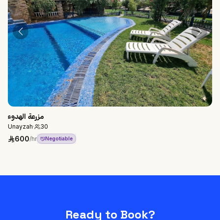
مزرعة الهدوء
Unayzah
·
30
600
/hr
Negotiable
Ready to Book?