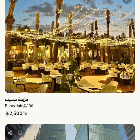
مزرعة عسيب
Buraydah
·
130
2,500
/hr