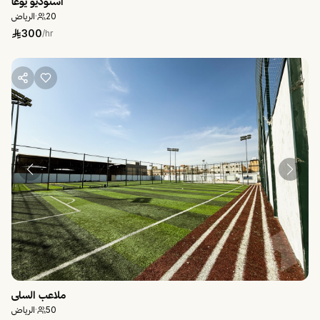
استوديو يوغا
الرياض
·
20
300
/hr
ملاعب السلي
الرياض
·
50