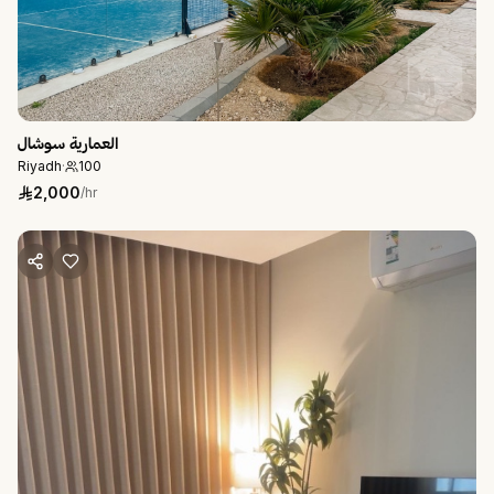
العمارية سوشال
Riyadh
·
100
2,000
/hr