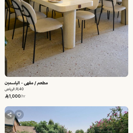
مطعم / مقهى - الياسمين
الرياض
·
40
1,000
/hr