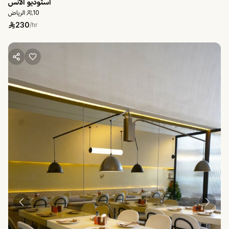
استوديو الأنس
الرياض
·
10
230
/hr