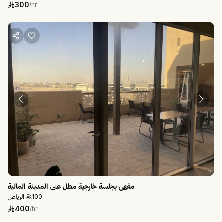
300
/hr
مقهى بجلسة خارجية مطل على المدينة المالية
الرياض
·
100
400
/hr