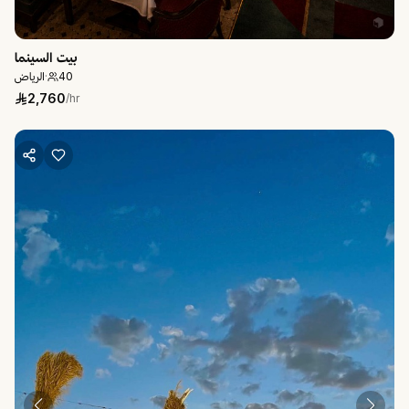
بيت السينما
الرياض
·
40
2,760
/hr